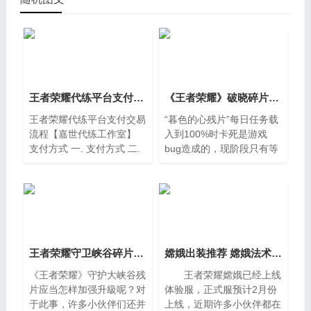
王者荣耀代练平台支付交易流程【嘉世代练工作室】
《王者荣耀》破晓碎片进不去加载卡顿 解决方法告知
王者荣耀代练平台支付交易
“暮色的心残片”每日任务载
流程【嘉世代练工作室】
入到100%时卡死是游戏
支付方式 一. 支付方式 二.
bug造成的，现阶段只有等
营业执照公示 公安备案公
候官方网修补。依据官方网
示
的叫法，游戏玩家假如出現
了一直载入100%而没法成
功随花木兰进到副本进行调
研的状况，那便是因为这一
出现异常BUG造成的。
王者荣耀守卫峡谷碎片怎么升级
嫦娥出装推荐 嫦娥法术暴力怎么出装
《王者荣耀》守护大峡谷残
王者荣耀嫦娥已经上线
片应当怎样加强升級呢？对
体验服，正式服预计2月份
于此事，许多小伙伴们还并
上线，近期许多小伙伴都在