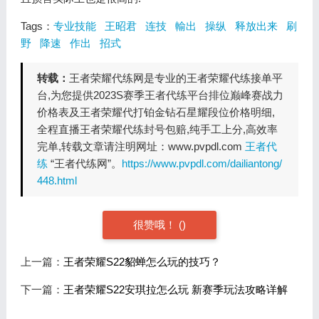
Tags：
专业技能
王昭君
连技
輸出
操纵
释放出来
刷
野
降速
作出
招式
转载：
王者荣耀代练网是专业的王者荣耀代练接单平
台,为您提供2023S赛季王者代练平台排位巅峰赛战力
价格表及王者荣耀代打铂金钻石星耀段位价格明细,
全程直播王者荣耀代练封号包赔,纯手工上分,高效率
完单,转载文章请注明网址：www.pvpdl.com
王者代
练
“王者代练网”。
https://www.pvpdl.com/dailiantong/
448.html
很赞哦！
(
)
上一篇：
王者荣耀S22貂蝉怎么玩的技巧？
下一篇：
王者荣耀S22安琪拉怎么玩 新赛季玩法攻略详解