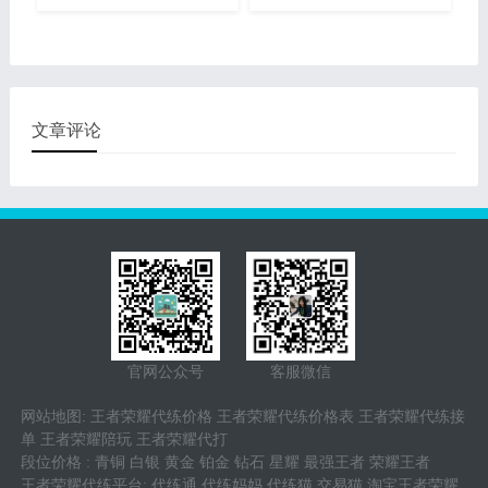
不是很掌握。很感兴趣的小
研究王者荣耀嫦娥出装推荐
伙伴们一定不必错过了哦！
相关问题，接下来怪兽就为
在守护大峡谷方式里将会分
大家推荐一套出装，告诉大
成许多不一样的章节目录，
家新英雄嫦娥怎么出装比较
越往后的章节目录难度系数
相对而言也会高些一些，因
文章评论
此原始特性的提高是十分必
须的。
官网公众号
客服微信
网站地图
:
王者荣耀代练价格
王者荣耀代练价格表
王者荣耀代练接
单
王者荣耀陪玩
王者荣耀代打
段位价格
:
青铜
白银
黄金
铂金
钻石
星耀
最强王者
荣耀王者
王者荣耀代练平台
:
代练通
代练妈妈
代练猫
交易猫
淘宝王者荣耀