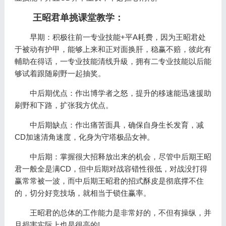
王昭君单挑课堂教学：
早期：积极往前一专业技能+平A耗费，因为王昭君处
于被动有护甲，能够上来和正对面换肝，稳赢不赔，彼此有
輔助在得话，一专业技能清线升級，拥有二专业技能以后能
够试着跟随刷野一起抽奖。
中后期优点：作出博学者之怒，提升的移速能迅速援助
刷野和下路，扩张我方优点。
中后期缺点：作出痛苦面具，确保自身生长发育，减
CD加速清角速度，化身为守塔极品女神。
中后期：掌握很大招释放出来的机会，尽管中后期王昭
君一般全是满CD，但中后期对战容错性很低，对战没打得
赢常常被一波，而中后期王昭君的招式酥皮是彻底撑不住
的，切分好竞技场，就相当于锁住赢率。
王昭君的总体的工作能力是非常好的，不但有操纵，并
且损害实际上也是很高的!