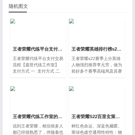
随机图文
王者荣耀代练平台支付交易流程【嘉世代练工作室】
王者荣耀英雄排行榜s22 s22赛季上分英雄推荐
王者荣耀代练平台支付交易
王者荣耀s22賽季上分英雄
流程【嘉世代练工作室】
人物强烈推荐李元芳，做为
支付方式 一. 支付方式 二.
前好多个賽季高端局及其赛
营业执照公示 公安备案公
事ADC非ban首选的阿离，
示
这賽季再度迈入了高光时
刻，由于传送阵的添加和主
宰者君王的提升，那样毫无
疑问是提升了早期对战的概
率，而阿离早期不论是击倒
逃走全是十分优异的，相互
王者荣耀代练工作室的信誉度 哪家比较靠谱安全不封号
王者荣耀S22百里玄策铭文推荐 新赛季符文怎么搭配
配合狂怒四级以后横着走，
说到王者荣耀，相信很多人
鲜红色命运、深蓝色藏匿、
可是缺陷则是入门难度系数
都已经很熟悉了，伴随着也
翠绿色虛空通用性特性：物
较高。