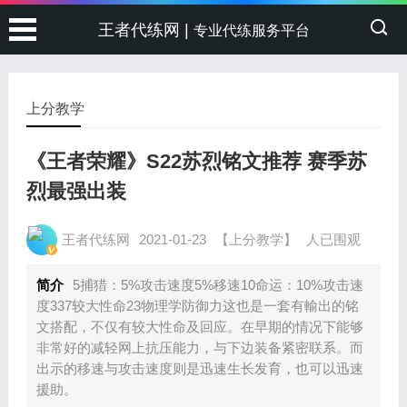
王者代练网 |
专业代练服务平台
上分教学
《王者荣耀》S22苏烈铭文推荐 赛季苏
烈最强出装
王者代练网
2021-01-23
【上分教学】
人已围观
简介
5捕猎：5%攻击速度5%移速10命运：10%攻击速
度337较大性命23物理学防御力这也是一套有輸出的铭
文搭配，不仅有较大性命及回应。在早期的情况下能够
非常好的减轻网上抗压能力，与下边装备紧密联系。而
出示的移速与攻击速度则是迅速生长发育，也可以迅速
援助。