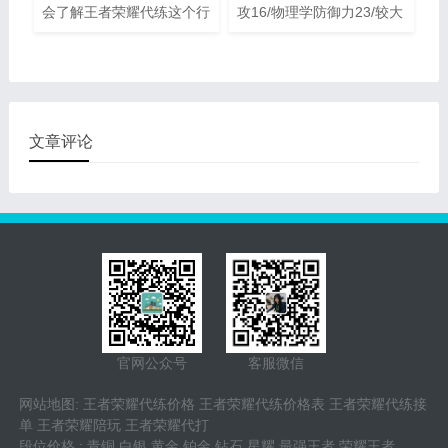
会了解王者荣耀代练这个行
攻16/物理学防御力23/较大
业。但是一说到王者荣耀代
性命712/攻速10%/移速
练，玩家一般就会想到代练
10%/冷却缩减6%。这套符
的信誉度以及技术代练工作
文的特性较为平衡，可是关
室资质查询
键還是偏重于符文的较大性
命值加持的特性。鲜红色天
下无双：暴击率07%、暴击
文章评论
效果36%
官网公众号
客服微信
网站地图
:
王者荣耀代练价格
王者荣耀代练价格表
王者荣耀代练接
单
王者荣耀陪玩
王者荣耀代打
段位价格
:
青铜
白银
黄金
铂金
钻石
星耀
最强王者
荣耀王者