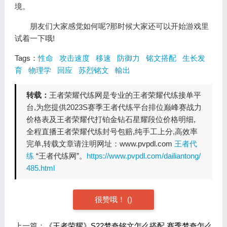
境。
朋友们大家感觉如何呢?那时候大家还可以开始游戏里
试着一下哦!
Tags：
性命
攻击速度
移速
防御力
铭文搭配
生长发
育
物理学
回应
苏烈铭文
輸出
转载：
王者荣耀代练网是专业的王者荣耀代练接单平
台,为您提供2023S赛季王者代练平台排位巅峰赛战力
价格表及王者荣耀代打铂金钻石星耀段位价格明细,
全程直播王者荣耀代练封号包赔,纯手工上分,高效率
完单,转载文章请注明网址：www.pvpdl.com
王者代
练
“王者代练网”。
https://www.pvpdl.com/dailiantong/
485.html
很赞哦！
(
)
上一篇：
《王者荣耀》S22梦奇铭文怎么搭配 赛季梦奇怎么