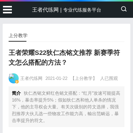
王者代练网 |
专业代练服务平台
上分教学
王者荣耀S22狄仁杰铭文推荐 新赛季符
文怎么搭配的方法？
王者代练网
2021-01-22
【上分教学】
人已围观
简介
狄仁杰铭文鲜红色铭文搭配：“红月”攻速可能提高
16%，暴击率提升5%；假如狄仁杰和他人单杀的情况
下，他的主导权会大量。有关次级别的符文选择，我强
烈推荐大伙儿选一些物攻工作能力高，輸出范畴远，暴
击率提升的符文。