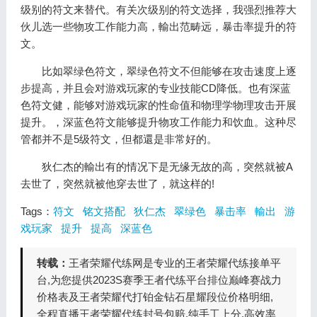
级别的符文来替代。有关次级别的符文选择，我强烈推荐大
伙儿选一些物攻工作能力高，輸出范畴远，暴击率提升的符
文。
比如翠绿色符文，翠绿色符文不但能够在攻击速度上逐
步提高，并且会对游戏玩家的专业技能CD降低。也有深蓝
色符文健，能够对游戏玩家的性命值和物理学物理攻击开展
提升。，深蓝色符文能够提升物攻工作能力和饮血。这种尽
管都并不是5级符文，但都還是非常好的。
狄仁杰的輸出有的情况下是无缘无故的高，突然就被A
去世了，突然就被他穿去世了，就这样的!
Tags：
符文
铭文搭配
狄仁杰
翠绿色
暴击率
輸出
游
戏玩家
提升
提高
深蓝色
转载：
王者荣耀代练网是专业的王者荣耀代练接单平
台,为您提供2023S赛季王者代练平台排位巅峰赛战力
价格表及王者荣耀代打铂金钻石星耀段位价格明细,
全程直播王者荣耀代练封号包赔,纯手工上分,高效率