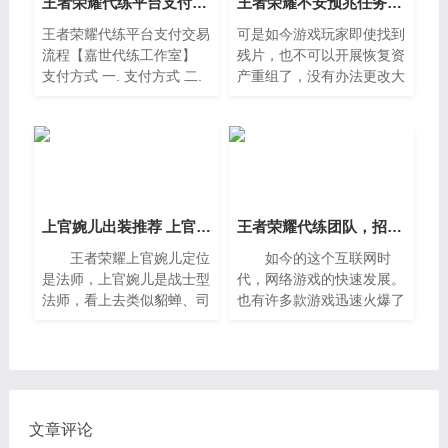
王者荣耀代练平台支付交易流程【嘉世代练工作室】
王者荣耀不安预兆任务怎么做呢? 预兆任务打法攻略
王者荣耀代练平台支付交易
可是如今游戏玩家即使找到
流程【嘉世代练工作室】
残片，也不可以开展恢复资
支付方式 一. 支付方式 二.
产重组了，没有办法更改大
营业执照公示 公安备案公
峡谷，眼下的危機是如何让
示
大峡谷再次一切正常，由于
异变在持续扩大，乃至野怪
主宰者都发生了转变，很有
可能跟2021年的大版本号
相关。
上官婉儿出装推荐 上官婉儿法术暴力输出怎么出装
王者荣耀代练团队，招王者荣耀代练
王者荣耀上官婉儿定位
如今的这个互联网时
是法师，上官婉儿是战士型
代，网络游戏的快速发展。
法师，看上去类似貂蝉、司
也有许多款游戏迅速火爆了
马懿这种，目前属于曝光阶
起来。其中王者荣耀是最为
段，具体已上线为准。接下
典型了。那么今天就给大家
来怪兽就为大家推荐一套上
介绍一下关于做王者荣耀代
官婉儿出装，教你上官婉儿
练的一些感受吧。
怎
文章评论