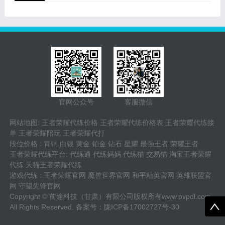
官网公众号
客服微信
网站地图
:
王者荣耀代练价格
王者荣耀代练价格表
王者荣耀代练接
单
王者荣耀陪玩
王者荣耀代打
段位价格
:
青铜
白银
黄金
铂金
钻石
星耀
最强王者
荣耀王者
王者荣耀代练平台
:
代练通
代练妈妈
代练猫
交易猫
淘宝王者荣耀
代练
天猫王者荣耀代练
游戏代练
:
王者荣耀官网
魔兽世界官网
和平精英官网
英雄联盟官
网
守望先锋官网
Copyright © 前途科技（甘肃）有限公司版权所有
www.pvpdl.com
All Rights Reserved. 备案号：
陇ICP备17002727号-30