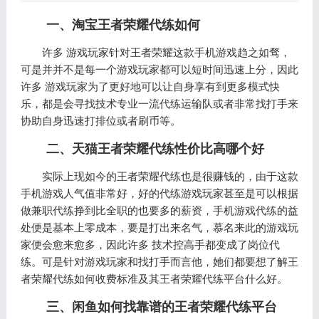
一、淘宝王者荣耀代练如何
许多 游戏玩家针对王者荣耀这款手机游戏趋之如骛，
可是并并不是每一个游戏玩家都可以短时间迅速上分，因此
许多 游戏玩家为了更好地可以让自身享有到更多模式快
乐，都是会寻找技术专业一流代练运输队或者非常找打手来
协助自身迅速打排位或者刷币等。
二、天猫王者荣耀代练性价比高哪个好
实际上现如今的王者荣耀代练也是很赚钱的，由于这款
手机游戏人气值非常好，好的代练游戏玩家甚至是可以根据
做兼职代练挣到比全职的也要多的薪资，手机游戏代练的益
处便是基本上零成本，要是打出来名气，慕名来此的游戏玩
家便会愈来愈多，因此许多 技术控高手都变成了岗位代
练。可是针对游戏玩家和找打手而言他，她们都要想了解王
者荣耀代练如何收费标准及其王者荣耀代练平台什么好。
三、闲鱼如何找靠谱的王者荣耀代练平台