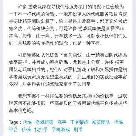
许多 游戏玩家在寻找代练服务项目的情况下也会较为
一下不一样代练的价钱，一般来说單人的代练服务项目肯定
是要比精英团队划算了，除非是是非常高手，那麼充分考虑
知名度，代练价钱会贵，可是许多 游戏玩家便是喜爱跟非
常高手协作，由于高手开车技术一流，可以令小伙伴们们见
到非常炫酷的实际操作和观念，也是一种享有。
可是精英团队代练当下更为赚钱，由于精英团队代练高
效率高些，并且成功率有确保，尤其是上分赛，许多 精英
团队老玩家构成的，她们针对手机游戏了解和实际操作是初
学者游戏玩家所无法望尘莫及的，并且她们的实践经验丰富
多彩，对各种各样游戏玩家更为了如指掌。
要想掌握不一样排位赛的价钱及其刷币的价钱等，游戏
玩家何不能够根据一些高品质的王者荣耀代练平台多掌握些
基本信息吧。
Tags：
代练
游戏玩家
高手
王者荣耀
精英团队
代练
平台
价钱
找打手
手机游戏
刷币