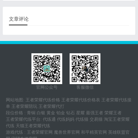
的，观念较为强的都是会挑
趣，都会找寻专业一流代练
选在代练平台去接单，协助
车队或是超级打手来帮助自
这些在游戏里面升段有艰难
己快速打排位或是刷金币等
文章评论
的游戏玩家去做到游戏玩家
心里的理想化排位，得到賽
季末的宝箱。
官网公众号
客服微信
网站地图
:
王者荣耀代练价格
王者荣耀代练价格表
王者荣耀代练接
单
王者荣耀陪玩
王者荣耀代打
段位价格
:
青铜
白银
黄金
铂金
钻石
星耀
最强王者
荣耀王者
王者荣耀代练平台
:
代练通
代练妈妈
代练猫
交易猫
淘宝王者荣耀
代练
天猫王者荣耀代练
游戏代练
:
王者荣耀官网
魔兽世界官网
和平精英官网
英雄联盟官