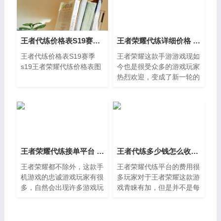
王者代练价格表S19赛季 s19王者荣耀代练价格表图
王者荣耀代练详细价格 王者代练价格明细表
王者代练价格表S19赛季
王者荣耀这款手游游戏现如
s19王者荣耀代练价格表图
今也是很受众多的游戏玩家
热烈欢迎，变成了新一轮的
电子竞技游戏发展趋势，喜
爱这款手机游戏的游戏玩家
展现了几何倍数提高，并且
安卓和苹果的免费下载关注
度也是扶摇而上，手机游戏
受欢迎以后相对的代练服务
项目要求也会升高，现如今
王者荣耀代练接单平台 王者代练接单平台一览[推荐]
王者代练多少钱怎么收费 王者荣耀代打收费标准细则
许多技术专业代练游戏玩家
王者荣耀都不除外，这款手
王者荣耀代练平台的费用很
都早已竞相把眼光放进了王
机游戏的忠诚游戏玩家有很
多玩家对于王者荣耀这款游
者荣耀代练上边。
多，自然会出现许多游戏玩
戏青睐有加，但是并不是每
家是技术性和观念都很好
个玩家都能够在短期内快速
的，为了更好地更强的发展
上分，故而很多玩家为了能
趋势，这种技术性比较好
够让自己享受到更多游戏乐