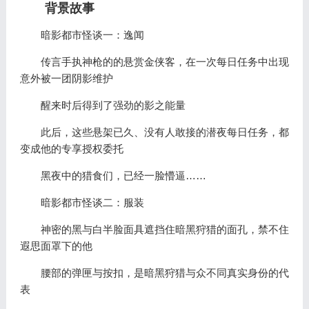
背景故事
暗影都市怪谈一：逸闻
传言手执神枪的的悬赏金侠客，在一次每日任务中出现
意外被一团阴影维护
醒来时后得到了强劲的影之能量
此后，这些悬架已久、没有人敢接的潜夜每日任务，都
变成他的专享授权委托
黑夜中的猎食们，已经一脸懵逼……
暗影都市怪谈二：服装
神密的黑与白半脸面具遮挡住暗黑狩猎的面孔，禁不住
遐思面罩下的他
腰部的弹匣与按扣，是暗黑狩猎与众不同真实身份的代
表