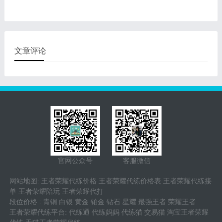
荣耀必然是排在第一位的游
多掌握些受欢迎的王者荣耀
戏，无论是家里还是网吧。
代练平台，许多 游戏玩家
这款游戏的火爆程度已经
全是根据网址的王者荣耀代
练平台或者微信聊天群qq
群等寻找代练游戏玩家。
文章评论
官网公众号
客服微信
网站地图
:
王者荣耀代练价格
王者荣耀代练价格表
王者荣耀代练接
单
王者荣耀陪玩
王者荣耀代打
段位价格
:
青铜
白银
黄金
铂金
钻石
星耀
最强王者
荣耀王者
王者荣耀代练平台
:
代练通
代练妈妈
代练猫
交易猫
淘宝王者荣耀