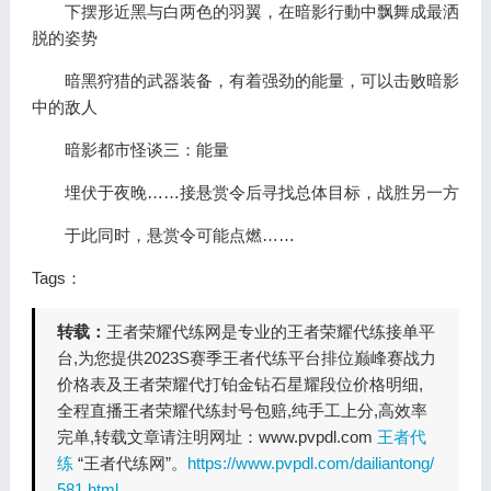
下摆形近黑与白两色的羽翼，在暗影行動中飘舞成最洒
脱的姿势
暗黑狩猎的武器装备，有着强劲的能量，可以击败暗影
中的敌人
暗影都市怪谈三：能量
埋伏于夜晚……接悬赏令后寻找总体目标，战胜另一方
于此同时，悬赏令可能点燃……
Tags：
转载：
王者荣耀代练网是专业的王者荣耀代练接单平
台,为您提供2023S赛季王者代练平台排位巅峰赛战力
价格表及王者荣耀代打铂金钻石星耀段位价格明细,
全程直播王者荣耀代练封号包赔,纯手工上分,高效率
完单,转载文章请注明网址：www.pvpdl.com
王者代
练
“王者代练网”。
https://www.pvpdl.com/dailiantong/
581.html