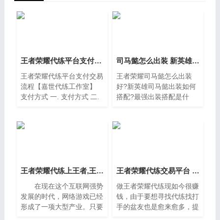
王者荣耀代练平台支付交易流程【嘉世代练工作室】
司马懿怎么出装 新英雄司马懿出装攻略
王者荣耀代练平台支付交易
王者荣耀司马懿怎么出装
流程【嘉世代练工作室】
好?新英雄司马懿出装如何
支付方式 一. 支付方式 二.
搭配?最强出装搭配是什
营业执照公示 公安备案公
么?针对这个问题，现在就
示
一起来了解下司马懿出装攻
略吧! AD出装推荐：无尽战
刃+急速战靴+破军+宗师之
力+
王者荣耀代练上王者,王者荣耀代练上王者多少钱
王者荣耀代练交易平台 正规王者代打交易平台推荐
在现在这个互联网强势
做王者荣耀代练现如今很赚
发展的时代，网络游戏已经
钱，由于要想寻找代练找打
形成了一项大型产业。只要
手的盆友也是愈来愈多，提
说起火爆的游戏，那么王者
议代练游戏玩家可以让自身