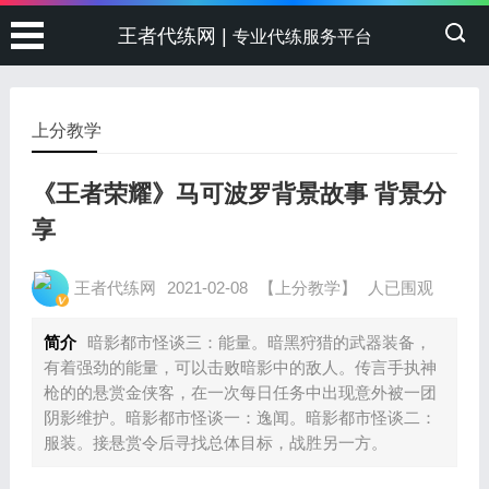
王者代练网 |
专业代练服务平台
上分教学
《王者荣耀》马可波罗背景故事 背景分
享
王者代练网
2021-02-08
【上分教学】
人已围观
简介
暗影都市怪谈三：能量。暗黑狩猎的武器装备，
有着强劲的能量，可以击败暗影中的敌人。传言手执神
枪的的悬赏金侠客，在一次每日任务中出现意外被一团
阴影维护。暗影都市怪谈一：逸闻。暗影都市怪谈二：
服装。接悬赏令后寻找总体目标，战胜另一方。