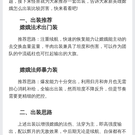
题，接下来怪兽就为大家推荐一套出装，告诉大家新英雄嫦
娥怎么出装比较厉害，快来看看吧!
一、出装推荐
嫦娥法术出门装
推荐思路：注重续航，快速的恢复能力让嫦娥能主动的
去交换血量蓝量，半肉出装兼具了坦度和伤害，可以作为团
队的中流砥柱也可扛起输出的大旗。
嫦娥法师暴力装
推荐思路：爆发能力十分突出，利用归月和奔月也无需
担心消耗补给，全输出出装，然而坦度不降反升，但是节奏
需要更精细的把控。
二、出装思路
上述出装以增强嫦娥的法伤、法穿为主，即高强度输
出，配以辉月的无敌效果，中后期无论是续航、自保都有不