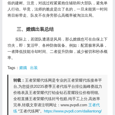
俗的建树。注意，对战过程紧紧抱住辅助和大部队，避免单
人行动。毕竟，法师的脆皮是出了名的，一旦未能第一时间
将目标带走、队友不在身旁那么高概率被淘汰出局。
三、嫦娥出装总结
实际上，若团队遭遇逆风局，那么嫦娥也可在自保上下
功夫，即：复活甲、各种防御装备。例如：配置极寒风暴，
一者降低技能冷却时间、二者提升防御，减少被切和秒杀概
率。
Tags：
嫦娥
出装
转载：
王者荣耀代练网是专业的王者荣耀代练接单平
台,为您提供2023S赛季王者代练平台排位巅峰赛战力
价格表及王者荣耀代打铂金钻石星耀段位价格明细,
全程直播王者荣耀代练封号包赔,纯手工上分,高效率
完单,转载文章请注明网址：www.pvpdl.com
王者代
练
“王者代练网”。
https://www.pvpdl.com/dailiantong/