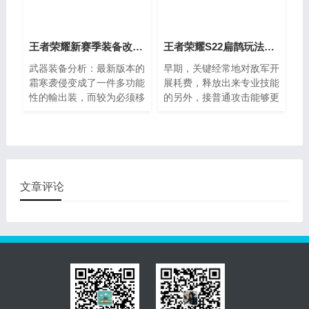
的，终究早期的优点是最重
要的，因此能打出去得话就
尽可能打出去，假如打不出
来得话也是没有关系的，你
王者荣耀新赛季装备改动，看看有哪些你不知道的
王者荣耀S22扁鹊玩法攻略 新赛季怎么玩技巧
能打稳一点，那样的话既不
武器装备分析：最新版本的
早期，关键经常地对敌军开
容易崩，也是还有机会搞出
霜寒袭侵变成了一件多功能
展耗费，释放出来专业技能
优点的，早期单挑得话要记
性的輸出装，而较为必须移
的另外，接普通攻击能够更
牢几个方面，清兵，到四级
速又要想攻击速度的英雄人
强的恶心想吐敌人。扁鹊早
的情况下再和另一方打，也
物就可以考虑到这一武器装
期的普通攻击是单挑的神
有能拆塔就尽可能拆。
备了。武器装备分析：提升
器，除开耗费对手，另外依
了一点基本性命值，多了外
靠专业技能回应本身血条，
置的减移速和攻击速度实际
在那样的耗费下，扁鹊的续
效果。武器装备分析：輸出
航能力是法师职业之中才华
文章评论
工作能力上并沒有转变，仅
横溢的。
仅由于太强降低了物防，整
体而言還是可以用的。