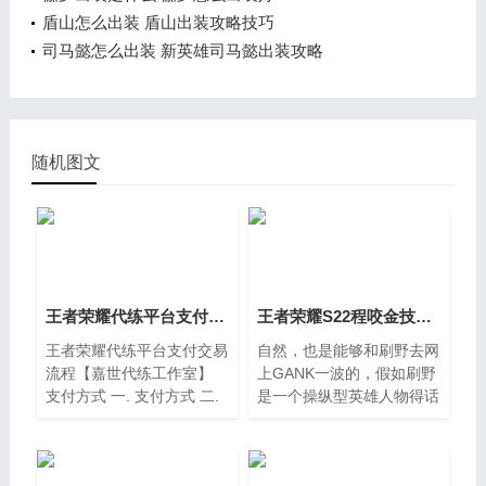
盾山怎么出装 盾山出装攻略技巧
司马懿怎么出装 新英雄司马懿出装攻略
随机图文
王者荣耀代练平台支付交易流程【嘉世代练工作室】
王者荣耀S22程咬金技巧攻略 新赛季怎么玩介绍
王者荣耀代练平台支付交易
自然，也是能够和刷野去网
流程【嘉世代练工作室】
上GANK一波的，假如刷野
支付方式 一. 支付方式 二.
是一个操纵型英雄人物得话
营业执照公示 公安备案公
是能够轻轻松松击倒与你单
示
挑的英雄人物，那样的话是
能够轻轻松松搞出早期优点