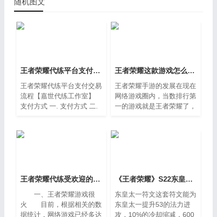
随机图文
王者荣耀代练平台支付交易流程【嘉世代练工作室】
王者荣耀这款游戏怎么样？王者荣耀好不好玩可以代练吗
王者荣耀代练平台支付交易
王者荣耀手游的发展在现在
流程【嘉世代练工作室】
网络游戏圈内，当数排行第
支付方式 一. 支付方式 二.
一的游戏就是王者荣耀了，
营业执照公示 公安备案公
从客观人气上来说王者荣耀
示
这款游戏已经成为世界上最
火的游戏。既然排第一，那
么想必一定
王者荣耀代练受欢迎的原因有哪几点
《王者荣耀》S22东皇太一铭文推荐 赛季符文搭配技巧
一、王者荣耀游戏很
东皇太一符文这套符文能为
火 目前，根据相关的数
东皇太一提升53的法力进
据统计，网络游戏已经多达
攻，10%的冷却缩减，600