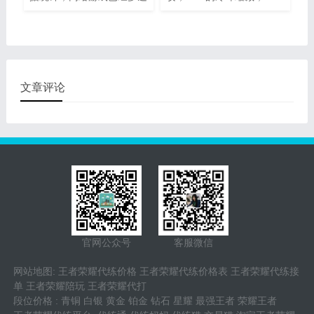
千种之多，其玩家数量已经
的较大性命，45的每5秒回
超过了亿人。这样的规模也
血，提升53的法力进攻让
是注定着游戏类的发展已经
其有着更强的清线线工作能
成为国内的一大产业，更多
力，单挑时不论是做为輔助
的
還是lol上单都能搞出优点！
文章评论
官网公众号
客服微信
网站地图
:
王者荣耀代练价格
王者荣耀代练价格表
王者荣耀代练接
单
王者荣耀陪玩
王者荣耀代打
段位价格
:
青铜
白银
黄金
铂金
钻石
星耀
最强王者
荣耀王者