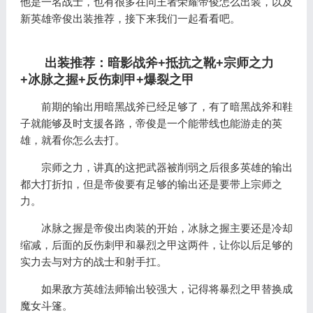
他是一名战士，也有很多在问王者荣耀帝俊怎么出装，以及
新英雄帝俊出装推荐，接下来我们一起看看吧。
出装推荐：暗影战斧+抵抗之靴+宗师之力
+冰脉之握+反伤刺甲+爆裂之甲
前期的输出用暗黑战斧已经足够了，有了暗黑战斧和鞋
子就能够及时支援各路，帝俊是一个能带线也能游走的英
雄，就看你怎么去打。
宗师之力，讲真的这把武器被削弱之后很多英雄的输出
都大打折扣，但是帝俊要有足够的输出还是要带上宗师之
力。
冰脉之握是帝俊出肉装的开始，冰脉之握主要还是冷却
缩减，后面的反伤刺甲和暴烈之甲这两件，让你以后足够的
实力去与对方的战士和射手扛。
如果敌方英雄法师输出较强大，记得将暴烈之甲替换成
魔女斗篷。