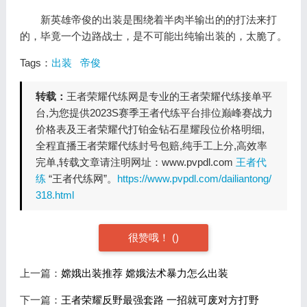
新英雄帝俊的出装是围绕着半肉半输出的的打法来打
的，毕竟一个边路战士，是不可能出纯输出装的，太脆了。
Tags：
出装
帝俊
转载：
王者荣耀代练网是专业的王者荣耀代练接单平
台,为您提供2023S赛季王者代练平台排位巅峰赛战力
价格表及王者荣耀代打铂金钻石星耀段位价格明细,
全程直播王者荣耀代练封号包赔,纯手工上分,高效率
完单,转载文章请注明网址：www.pvpdl.com
王者代
练
“王者代练网”。
https://www.pvpdl.com/dailiantong/
318.html
很赞哦！
(
)
上一篇：
嫦娥出装推荐 嫦娥法术暴力怎么出装
下一篇：
王者荣耀反野最强套路 一招就可废对方打野