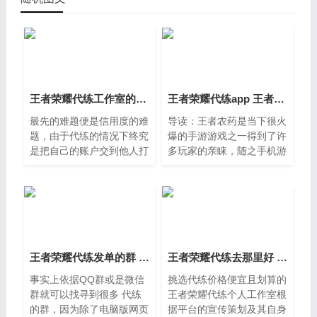
王者荣耀代练工作室的信誉度可靠 代练通和代练妈妈那个好
王者荣耀代练app 王者荣耀代练平台苹果安卓接单APP那个靠谱安全
最先的难题便是信用度的难
导读：王者农药是当下很火
题，由于代练的情况下终究
爆的手游游戏之一得到了许
是把自己的账户交到他人打
多玩家的亲睐，随之手机游
的，内心是多少依然会一些
戏的认同度持续加重，许多
不踏实，那麼代练的信用度
出示代打服务项目的找打手
难题就变成头等大事，外一
及其代打手机上app也得到
不小心找到盗号软件的代
了许多的总流量和
练，把账户给您盗了，那么
就真的是倒了8一辈子的大
霉了。
王者荣耀代练发单的群 王者发单群打手接单不坑人的推荐
王者荣耀代练去那里好 铂金钻石星耀段位代打速度快
事实上依据QQ群或是微信
挑选代练价格便宜且划算的
群就可以找寻到很多 代练
王者荣耀代练个人工作室根
的群，因为除了电脑版网页
据平台的宣传策划及其自身