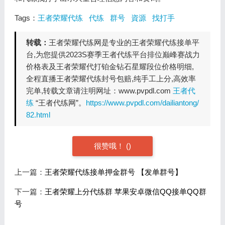
Tags：
王者荣耀代练
代练
群号
資源
找打手
转载：
王者荣耀代练网是专业的王者荣耀代练接单平
台,为您提供2023S赛季王者代练平台排位巅峰赛战力
价格表及王者荣耀代打铂金钻石星耀段位价格明细,
全程直播王者荣耀代练封号包赔,纯手工上分,高效率
完单,转载文章请注明网址：www.pvpdl.com
王者代
练
“王者代练网”。
https://www.pvpdl.com/dailiantong/
82.html
很赞哦！
(
)
上一篇：
王者荣耀代练接单押金群号 【发单群号】
下一篇：
王者荣耀上分代练群 苹果安卓微信QQ接单QQ群
号