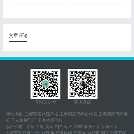
的代练平台之外，qq群以
的勤奋，让大量代练个人工
及微信群都是重要的代练
作室可以注意到你，这就是
群，这类平台一般可以可以
取得成功的一半。王者荣耀
获得 第一手代练资源，而
代练十分注重技术性和实际
且玩家找寻代练服务也比较
操作，要是是要是是实际操
青睐于从这两个平台中找
作好，可以考虑游戏玩家打
文章评论
寻，有规定因而才能够有市
排位或者刷币的要求，盈利
场销售，现如今做代练服务
全是十分丰厚的，许多初期
的朋友也是越来越多了。
刚开始代练服务项目的游戏
玩家现如今全是日进斗金
的，由于寻找她们的游戏玩
家愈来愈多。
官网公众号
客服微信
网站地图
:
王者荣耀代练价格
王者荣耀代练价格表
王者荣耀代练接
单
王者荣耀陪玩
王者荣耀代打
段位价格
:
青铜
白银
黄金
铂金
钻石
星耀
最强王者
荣耀王者
王者荣耀代练平台
:
代练通
代练妈妈
代练猫
交易猫
淘宝王者荣耀