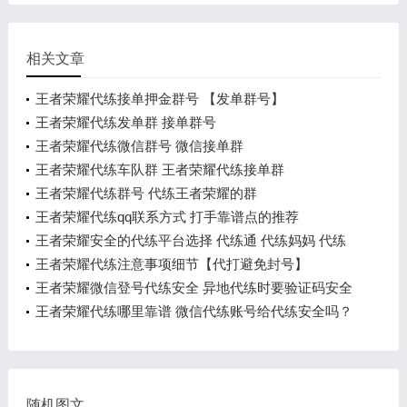
相关文章
王者荣耀代练接单押金群号 【发单群号】
王者荣耀代练发单群 接单群号
王者荣耀代练微信群号 微信接单群
王者荣耀代练车队群 王者荣耀代练接单群
王者荣耀代练群号 代练王者荣耀的群
王者荣耀代练qq联系方式 打手靠谱点的推荐
王者荣耀安全的代练平台选择 代练通 代练妈妈 代练
猫
王者荣耀代练注意事项细节【代打避免封号】
王者荣耀微信登号代练安全 异地代练时要验证码安全
吗
王者荣耀代练哪里靠谱 微信代练账号给代练安全吗？
随机图文