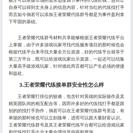
般才可以依据市场的需求适度调节事件的代练价钱，进而让
自身可以得到丈夫身上的信息内容，针对当红的代练找打手
而言如今倘若可以添加王者荣耀代练群号都是为事件盈利拿
下牢固的基础。
王者荣耀代练群号材料共享能够根据王者荣耀代练平台
上掌握，由于许多游戏玩家寻找代练服务项目的那时候也会
根据代练平台来寻找大量全方位資源，好的代练平台就等于
第三方平台，既可以给游戏玩家出示資源，一起还可以结集
大量高手级游戏玩家，针对彼此而言都可以产生必须的便捷
和益处。
3.王者荣耀代练接单群安全性怎么样
王者荣耀打排位的较难，包含针对英雄的实际操作及其
精英团队间的相互配合等，因而许多好的代练找打手都是跟
别的的找打手协作，倘若可以在王者荣耀代练群号里边，有
单据的那时候也可以立刻接单，进而可以跟大量財富认识。
王者荣耀代练群号及其王者荣耀代练平台都可以给游戏玩家
和代练找打手出示大量合理信息内容和资询。