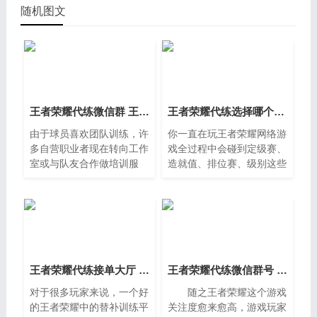
随机图文
王者荣耀代练微信群 王者代打微信接单群
王者荣耀代练选择哪个好 5173和交易猫哪里代练好
由于球员喜欢团队训练，许
你一直在玩王者荣耀网络游
多自营职业者现在转向工作
戏全过程中会碰到定级赛、
室或与队友合作做培训服
造就值、排位赛、级别这些
务。无论是针对个人训练打
层面的难题吗?近年来，自
手还是工作室，找到一个高
然是最靠谱的王者荣耀个人
质量的王者荣耀训练平台都
工作室啦，这儿的服务项目
是非常重要的，可以帮助他
暖心，对顾客账户的安全性
们获得更多的训练名单，吸
以及承担，发布的服务也是
引更多玩家的关注。
愈来愈多，遭受了大部分网
络游戏的五星好评和适用。
王者荣耀代练接单大厅 代练通和代练妈妈接单大厅那个单子多
王者荣耀代练微信群号 微信接单群
对于很多玩家来说，一个好
随之王者荣耀这个游戏
的王者荣耀中的替补训练平
关注度愈来愈高，游戏玩家