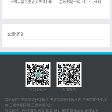
台可以提供更多关于替补训
总数都是一路上往上，针对
练的信息，同时可以促进替
许多代练的盆友虽然是个非
补训练的交易，在一定程度
常好的发展趋势机遇，由于
上可以起到去伪存真的作
网游代练要求现如今都是很
用，因为一个好的王者荣耀
充沛的，倘若可以寻找1个
中的替补训练平台可以提供
一个更安全、更绿色的交易
文章评论
平台，玩家可以通过平台提
供的交易消息了解当前的替
补训练价格，接触一些超级
神。
官网公众号
客服微信
网站地图
:
王者荣耀代练价格
王者荣耀代练价格表
王者荣耀代练接
单
王者荣耀陪玩
王者荣耀代打
段位价格
:
青铜
白银
黄金
铂金
钻石
星耀
最强王者
荣耀王者