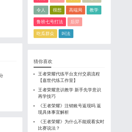
令人
很想
高端局
教学
鲁班七号打法
后羿
吃瓜群众
叫法
猜你喜欢
王者荣耀代练平台支付交易流程
分
【嘉世代练工作室】
王者荣耀意识教学 新手先学意识
再学技巧
《王者荣耀》注销账号返现吗 返
现具体事宜解析
《王者荣耀》为什么不能观看实时
比赛说法？