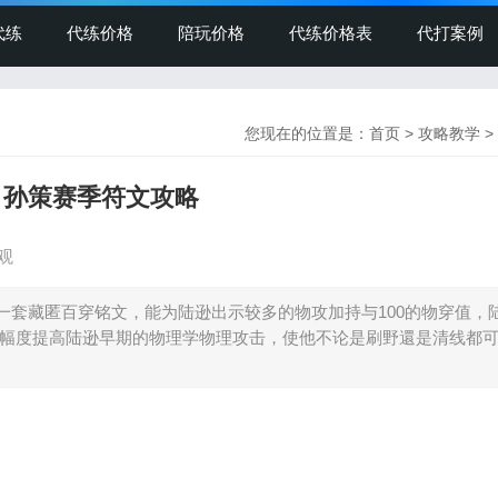
代练
代练价格
陪玩价格
代练价格表
代打案例
您现在的位置是：
首页
>
攻略教学
>
配 孙策赛季符文攻略
观
一套藏匿百穿铭文，能为陆逊出示较多的物攻加持与100的物穿值，
以大幅度提高陆逊早期的物理学物理攻击，使他不论是刷野還是清线都