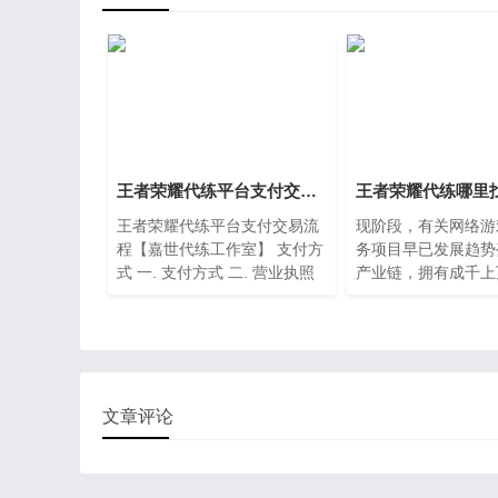
王者荣耀代练平台支付交易流程【嘉世代练工作室】
王者荣耀代练平台支付交易流
现阶段，有关网络游
程【嘉世代练工作室】 支付方
务项目早已发展趋势
式 一. 支付方式 二. 营业执照
产业链，拥有成千上
公示 公安备案公示
等待着接单，在王者
个人工作室接单平台
给你论述十分全方位
息内容，使你在这儿
并用心咨询客服之后
单。
文章评论