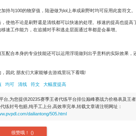
与100的物穿值，陆逊做为lol上单或刷野时均可应用此套符文。
，使他不论是刷野還是清线都可以快速的处理。移速的提高也提高
的移速工作能力，在追捕对手和逃走层面通过率都是会暴增。
互配合本身的专业技能还可以运用浮现做到出乎意料的实际效果，
因此 朋友们大家能够去游戏里玩下看哦!
值
均可
清线
符文
大幅度提高
台,为您提供2023S赛季王者代练平台排位巅峰赛战力价格表及王
代练封号包赔,纯手工上分,高效率完单,转载文章请注明网址：
ww.pvpdl.com/dailiantong/505.html
很赞哦！
(
)