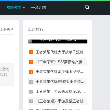
攻略教学
平台介绍
点击排行
上分教学
王者荣耀代练平台支付
交易流程【嘉世代练工
作室】
王者荣耀代练大厅接单子流程以及接单细节
《王者荣耀》S22蒙恬铭文推荐 赛季符文最强出装
陆逊做
王者荣耀代练多少钱 铂金钻石段位一颗星多少钱
可以快
王者荣耀代练在哪找 王者荣耀优质代练在哪里找
王者荣耀十大必买皮肤 2020王者荣耀十大必买皮肤有哪些
《王者荣耀》手游最强王者段位代练每星多少钱