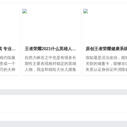
王者荣耀代练哪里找 专业的王者代打平台打手靠谱吗？
王者荣耀2021什么英雄人物冲分比较稳定 热门英雄推荐
戏代练服
自然大峡谷之中也是有很多长
假如還是没法改动，能
变成一个
期性主要表现相对稳定的英雄
关联的储蓄卡，能够在
万的大神
人物，我这和就给大伙儿搜集
夹里认证身份证件消除
荣耀代练
整理下!王昭君也是很顺的英雄
统，QQ钱夹储蓄卡换
上都是会
人物，在中低档局、高端局，
年人的卡，但是也不可
的一些信
乃至是岗位赛事也全是登场率
之百取得成功，能够试
掌握清晰
很高的英雄人物，较大的优点
下。假如不可以变更，
再提交订
也是清兵守塔，切分竞技场，
根据改动关联的储蓄卡
小兵再多一个招式也可以基本
除，游戏玩家在微信零
上拿下，玩得好的也是非常容
联一个成年人的卡就可
易冲分的!
是这一和QQ钱夹一个
理，全是能够试着的一