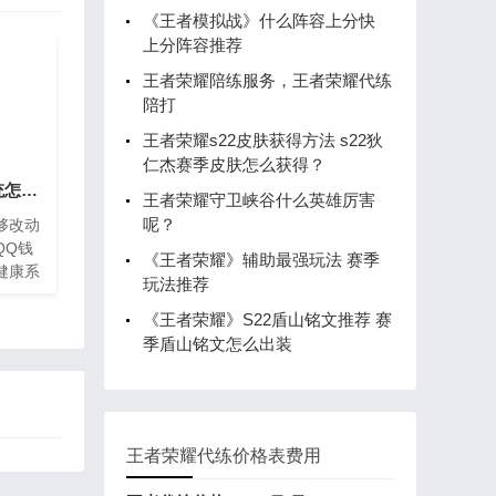
《王者模拟战》什么阵容上分快
上分阵容推荐
王者荣耀陪练服务，王者荣耀代练
陪打
王者荣耀s22皮肤获得方法 s22狄
仁杰赛季皮肤怎么获得？
原创王者荣耀健康系统怎么解除？健康游戏系统解除方法
王者荣耀守卫峡谷什么英雄厉害
呢？
够改动
QQ钱
《王者荣耀》辅助最强玩法 赛季
健康系
玩法推荐
一个成
以百分
《王者荣耀》S22盾山铭文推荐 赛
着一
季盾山铭文怎么出装
还可以
来消
钱里关
以，但
王者荣耀代练价格表费用
大道
个提