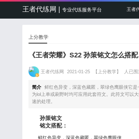
王者代练网 |
王者
专业代练服务平台
上分教学
《王者荣耀》S22 孙策铭文怎么搭
王者代练网
2021-01-25
【上分教学】
人已围
简介
鲜红色异变，深蓝色藏匿，翠绿色鹰眼侠它是
为lol上单或刷野时均可应用此套符文。此符文可
速的处理。
孙策铭文
铭文搭配：
鲜红色异变，深蓝色藏匿，翠绿色鹰眼侠