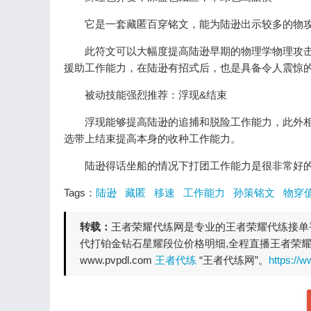
它是一套藏匿百穿铭文，能为陆逊出示较多的物攻加持
此符文可以大幅度提高陆逊早期的物理学物理攻击
援助工作能力，在陆逊有招式后，也是具备令人震惊
被动技能强烈推荐：浮现&结束
浮现能够提高陆逊的追捕和脱险工作能力，此外相
选带上结束提高本身的收种工作能力。
陆逊得话坐船的情况下打团工作能力是很非常好的，
Tags：
陆逊
藏匿
移速
工作能力
孙策铭文
物穿
转载：
王者荣耀代练网是专业的王者荣耀代练接单平
代打铂金钻石星耀段位价格明细,全程直播王者荣耀
www.pvpdl.com
王者代练
“王者代练网”。
https://w