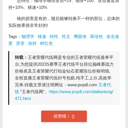
总特性：物理学物理攻击+29、物穿+100、攻击速度加
持+10%、移速+10%
镜的损害是有的，随后能够转换不一样的部位，总体的
实际效果很非常好的!
Tags：
物理学
移速
特性
符文
鹰眼侠
翠绿色
攻击速
度
异变
加持
鲜红色
转载：
王者荣耀代练网是专业的王者荣耀代练接单平
台,为您提供2023S赛季王者代练平台排位巅峰赛战力
价格表及王者荣耀代打铂金钻石星耀段位价格明细,
全程直播王者荣耀代练封号包赔,纯手工上分,高效率
完单,转载文章请注明网址：www.pvpdl.com
王者代
练
“王者代练网”。
https://www.pvpdl.com/dailiantong/
471.html
很赞哦！
(
)