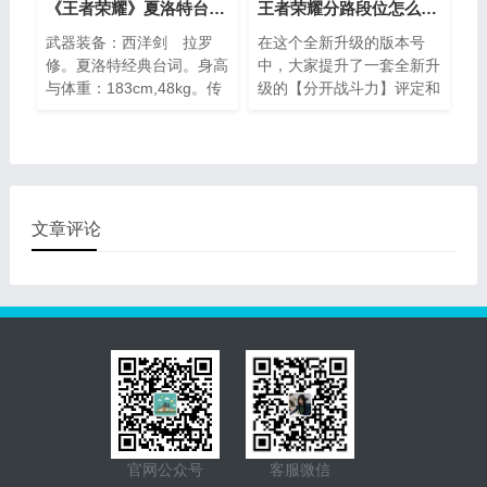
了这一系列产品——源梦会
《王者荣耀》夏洛特台词词本详情推荐
王者荣耀分路段位怎么升 调整及增加方法
统一诗史，因此 蔡文姬皮
武器装备：西洋剑 拉罗
在这个全新升级的版本号
肤以后是会提升为史诗其
修。夏洛特经典台词。身高
中，大家提升了一套全新升
他，云中君和安琪拉皮肤则
与体重：183cm,48kg。传
级的【分开战斗力】评定和
明确是诗史质量。
信鸽：皮耶鲁。尊重的人：
发展系统软件，用于量化分
作为战士职业的爸爸。兴趣
析召唤师在某一部位下的比
爱好：刺绣图案。独特专业
赛整体实力。分开排位头衔
技能：歌唱歌舞剧。宝贝：
每星期一清算一次，和英雄
初恋情人小伙的肖像。喜爱
人物战斗力排行头衔一样，
的异性朋友典型性：另外有
清算后才可以取得头衔，假
文章评论
着粗狂又才气不凡的男生。
如游戏玩家这周此分开不够
三场，即使分开排位符合条
件，也无法入选拿头衔。
官网公众号
客服微信