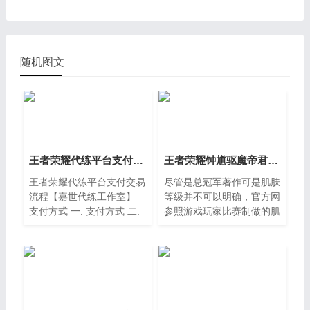
随机图文
王者荣耀代练平台支付交易流程【嘉世代练工作室】
王者荣耀钟馗驱魔帝君售价是多少 价格介绍
王者荣耀代练平台支付交易
尽管是总冠军著作可是肌肤
流程【嘉世代练工作室】
等级并不可以明确，官方网
支付方式 一. 支付方式 二.
参照游戏玩家比赛制做的肌
营业执照公示 公安备案公
肤现阶段有三个，2个早已
示
发布的包含蔡文姬繁星吟游
和安琪拉心灵骇客，一个没
发布的是云中君纤云弄巧，
蔡文姬皮肤一开始是6元勇
士击杀肌肤，但是官方网讲