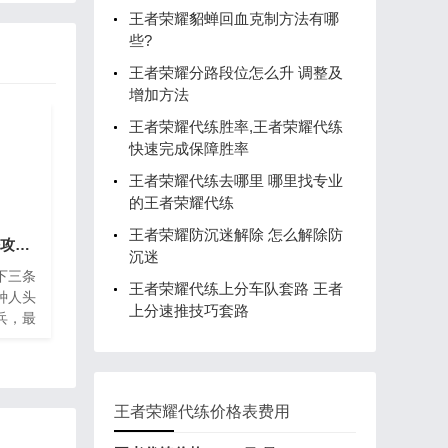
王者荣耀貂蝉回血克制方法有哪
些?
王者荣耀分路段位怎么升 调整及
增加方法
王者荣耀代练胜率,王者荣耀代练
快速完成保障胜率
王者荣耀代练去哪里 哪里找专业
的王者荣耀代练
王者荣耀防沉迷解除 怎么解除防
王者荣耀S22小乔玩法攻略 新赛季怎么玩介绍
沉迷
下三条
王者荣耀代练上分车队套路 王者
种人头
上分速推技巧套路
兵，最
性够
大招一
会有
王者荣耀代练价格表费用