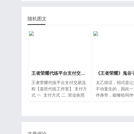
随机图文
王者荣耀代练平台支付交易流程【嘉世代练工作室】
王者荣耀代练平台支付交易流
太乙得话，招式是让
程【嘉世代练工作室】 支付方
不动复生的，因此一
式 一. 支付方式 二. 营业执照
伴身旁，能够给同伴
公示 公安备案公示
的輸出自然环境，即
也還是能够协助同伴
再次輸出的。随后在
奏感上，由于孙膑的
是能够带上同伴全体
入场的，因此在节奏
文章评论