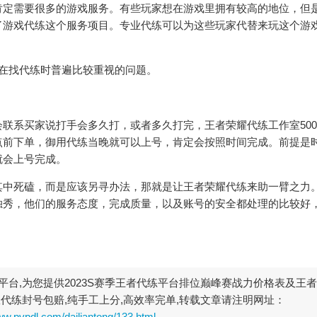
定需要很多的游戏服务。有些玩家想在游戏里拥有较高的地位，但
了游戏代练这个服务项目。专业代练可以为这些玩家代替来玩这个游
在找代练时普遍比较重视的问题。
系买家说打手会多久打，或者多久打完，王者荣耀代练工作室500
点前下单，御用代练当晚就可以上号，肯定会按照时间完成。前提是
就会上号完成。
中死磕，而是应该另寻办法，那就是让王者荣耀代练来助一臂之力
独秀，他们的服务态度，完成质量，以及账号的安全都处理的比较好
台,为您提供2023S赛季王者代练平台排位巅峰赛战力价格表及王
代练封号包赔,纯手工上分,高效率完单,转载文章请注明网址：
ww.pvpdl.com/dailiantong/133.html