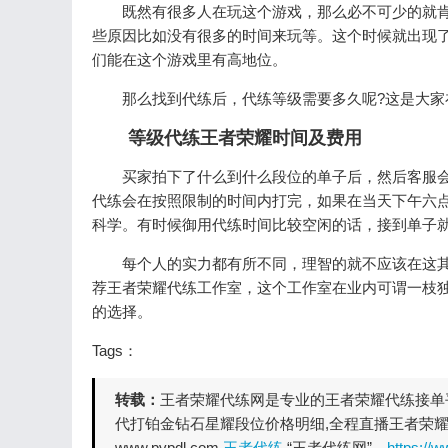
既然有很多人在玩这个游戏，那么必不可少的就肯
些原因比如没有很多的时间来玩等。这个时候就出现
们能在这个游戏里有高地位。
那么找到代练后，代练等级需要多久呢?这是大家
等级代练王者荣耀时间及费用
买家拍下了什么到什么段位的单子后，然后客服会联
代练会在按照限制的时间内打完，如果在当天下午六
科学。有时候御用代练时间比较空闲的话，接到单子
每个人的实力都有所不同，理智的就不应该在这其
荐王者荣耀代练工作室，这个工作室在业内可谓一枝
的选择。
Tags：
转载：
王者荣耀代练网是专业的王者荣耀代练接单平
代打铂金钻石星耀段位价格明细,全程直播王者荣耀
www.pvpdl.com
王者代练
“王者代练网”。
https://w