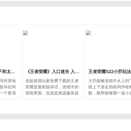
《王者荣耀》鬼谷子和太乙真人对比 辅助对比分析
《王者荣耀》入口迷失 入口怎么找详情？
同伴原地
假如游戏玩家免费下载的王者
大乔能够游戏中从上到
直待在同
荣耀是最新版得话，游戏中的
线上下游走协助同伴收
一个更强
登陆界面，也就是挑选服务器
数，顺带能够蹭一波小
使去世了
的情况下会出現“单机版方
重要的是，假如你技术
站立起来
式”的按键，这一部位便是手机
骚，手指头贼快，游戏
打团的节
游戏的右上角。单机版方式最
开，人头数和钱你都是
专业技能
关键的是，就算是没有网络，
着。
人员隐藏
游戏玩家也是能够手机游戏
感的把控
的，合适网络不稳定的或是登