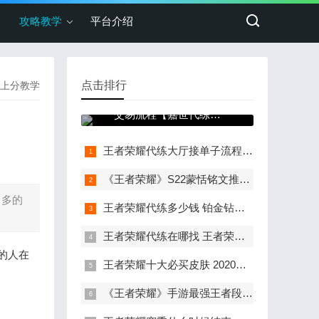
攻略教学
平台介绍
点击排行
上分教学
王者荣耀代练平台支付
交易流程【嘉世代练工
作室】
王者荣耀代练大厅接单子流程以及接单细节
《王者荣耀》S22蒙恬铭文推荐 赛季符文最强出装
常多的
王者荣耀代练多少钱 铂金钻石段位一颗星多少钱
王者荣耀代练在哪找 王者荣耀优质代练在哪里找
的人在
王者荣耀十大必买皮肤 2020王者荣耀十大必买皮肤有哪些
《王者荣耀》手游最强王者段位代练每星多少钱