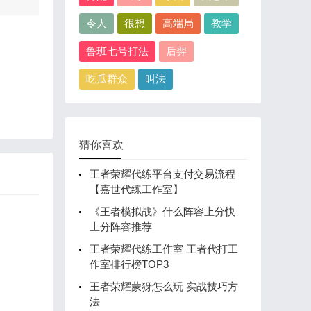
令人
很想
高端局
教学
鲁班七号打法
后羿
吃瓜群众
叫法
猜你喜欢
王者荣耀代练平台支付交易流程
【嘉世代练工作室】
《王者模拟战》什么阵容上分快
上分阵容推荐
王者荣耀代练工作室 王者代打工
作室排行榜TOP3
王者荣耀蒙犽怎么玩 实战技巧方
法