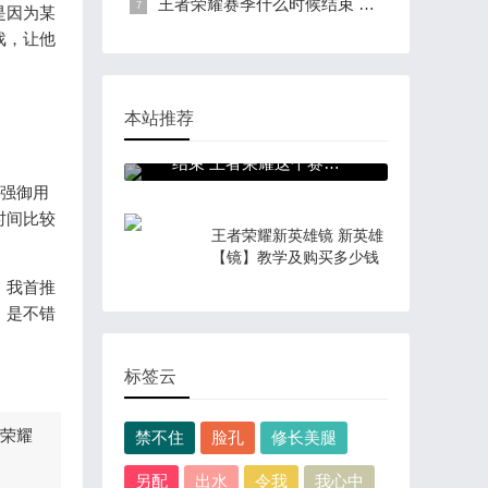
王者荣耀赛季什么时候结束 王者荣耀这个赛季什么时候结束
是因为某
戏，让他
本站推荐
王者荣耀赛季什么时候
结束 王者荣耀这个赛季
什么时候结束
强御用
时间比较
王者荣耀新英雄镜 新英雄
【镜】教学及购买多少钱
。我首推
，是不错
标签云
者荣耀
禁不住
脸孔
修长美腿
另配
出水
令我
我心中