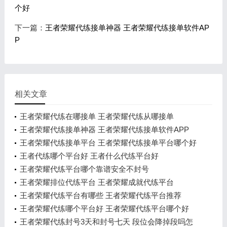
个好
下一篇：
王者荣耀代练接单神器 王者荣耀代练接单软件AP
P
相关文章
王者荣耀代练在哪接单 王者荣耀代练从哪接单
王者荣耀代练接单神器 王者荣耀代练接单软件APP
王者荣耀代练接单平台 王者荣耀代练接单平台哪个好
王者代练哪个平台好 王者什么代练平台好
王者荣耀代练平台哪个靠谱安全不封号
王者荣耀排位代练平台 王者荣耀成就代练平台
王者荣耀代练平台有哪些 王者荣耀代练平台推荐
王者荣耀代练哪个平台好 王者荣耀代练平台哪个好
王者荣耀代练封号3天和封号七天 段位会降掉段吗怎