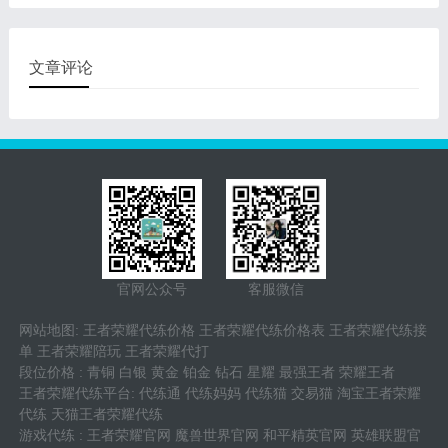
可是针对许多普玩而言，要
的身子骨，要是没有调合可
想迅速位居大神系列产品但
以用捕猎替代。高渐离自身
又遭受日常生活打游戏时间
没什么很大的难度系数，单
限制，很多人都是会寻找技
挑的情况下只需尽可能让自
文章评论
术专业一流的王者荣耀代
身的一专业技能蓄气到最高
练。
处的情况下打进人就可以
了，其他的便是敷面輸出和
正对面换肝。
官网公众号
客服微信
网站地图
:
王者荣耀代练价格
王者荣耀代练价格表
王者荣耀代练接
单
王者荣耀陪玩
王者荣耀代打
段位价格
:
青铜
白银
黄金
铂金
钻石
星耀
最强王者
荣耀王者
王者荣耀代练平台
:
代练通
代练妈妈
代练猫
交易猫
淘宝王者荣耀
代练
天猫王者荣耀代练
游戏代练
:
王者荣耀官网
魔兽世界官网
和平精英官网
英雄联盟官