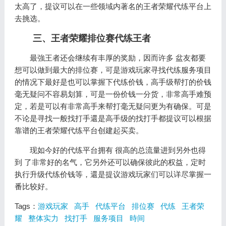
太高了，提议可以在一些领域内著名的王者荣耀代练平台上
去挑选。
三、王者荣耀排位赛代练王者
最強王者还会继续有丰厚的奖励，因而许多 盆友都要
想可以做到最大的排位赛，可是游戏玩家寻找代练服务项目
的情况下最好是也可以掌握下代练价钱，高手级帮打的价钱
毫无疑问不容易划算，可是一份价钱一分货，非常高手难预
定，若是可以有非常高手来帮打毫无疑问更为有确保。可是
不论是寻找一般找打手還是高手级的找打手都提议可以根据
靠谱的王者荣耀代练平台创建起买卖。
现如今好的代练平台拥有 很高的总流量进到另外也得
到 了非常好的名气，它另外还可以确保彼此的权益，定时
执行升级代练价钱等，還是提议游戏玩家们可以详尽掌握一
番比较好。
Tags：
游戏玩家
高手
代练平台
排位赛
代练
王者荣
耀
整体实力
找打手
服务项目
時间