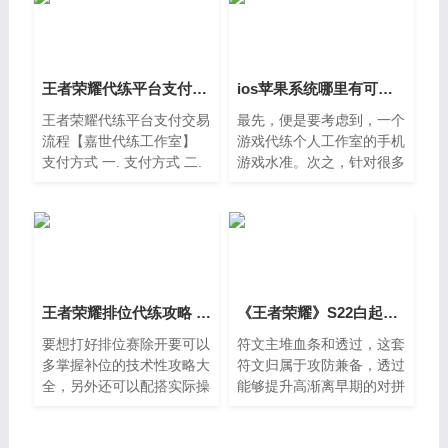
王者荣耀代练平台支付交易流程【嘉世代练工作室】
ios苹果系统哪里有可靠的王者荣耀代练
王者荣耀代练平台支付交易
最先，便是要考虑到，一个
流程【嘉世代练工作室】
游戏代练个人工作室的手机
支付方式 一. 支付方式 二.
游戏水准。次之，针对很多
营业执照公示 公安备案公
人而言，王者荣耀代练们还
示
必须有一定优良的信誉度才
行。由于终究仅有拥有信誉
度确保，顾客的信息内容才
可以有大量安全性的确保。
这种便是有关王者荣耀代练
的有关专业知识了，假如要
王者荣耀排位代练攻略 排位上分技巧
《王者荣耀》S22白起铭文推荐 赛季符文怎么搭配解析
想掌握大量，敬请期待王者
要想打好排位赛除开要可以
符文主堆血条和透过，这套
荣耀代练个人工作室官方网
多掌握补位的技术性攻略大
符文归属于攻防兼备，透过
站，一定会给你收获颇多。
全，另外还可以配搭实际操
能够提升高渐离早期的对拼
作，由于手机游戏技术性全
工作能力和切C能工作能
是在不断磨炼以后才上来，
力，血条也可以确保高渐离