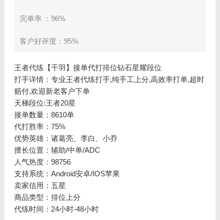
完单率 ：96%
客户好评度：95%
王者代练【千羽】接单代打排位钻石星耀段位
打手详情：专业王者代练打手,纯手工上分,高效率打单,超时
赔付,欢迎新老客户下单
天梯段位:王者20星
接单数量：8610单
代打胜率：75%
优势英雄：诸葛亮、李白、小乔
擅长位置：辅助/中单/ADC
人气热度：98756
支持系统：Android安卓/IOS苹果
卖家信用：五星
商品类型：排位上分
代练时间：24小时-48小时