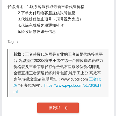
代练描述：1.联系客服获取最新王者代练价格
2.下单支付后给客服提供账号信息
3.代练过程禁止顶号（顶号视为完成）
4.代练完成后客服通知验收
5.验收后修改账号信息
Tags：
转载：
王者荣耀代练网是专业的王者荣耀代练接单平
台,为您提供2023S赛季王者代练平台排位巅峰赛战力
价格表及王者荣耀代打铂金钻石星耀段位价格明细,
全程直播王者荣耀代练封号包赔,纯手工上分,高效率
完单,转载文章请注明网址：www.pvpdl.com
王者代
练
“王者代练网”。
https://www.pvpdl.com/5173/36.ht
ml
很赞哦！
(
)