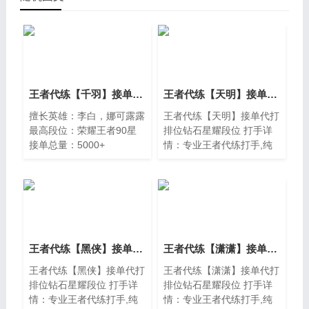
王者代练【千羽】接单代打排位钻石星耀段位
王者代练【天明】接单代打排位钻石星耀段位
擅长英雄：李白，娜可露露
王者代练【天明】接单代打
最高段位：荣耀王者90星
排位钻石星耀段位 打手详
接单总量：5000+
情：专业王者代练打手,纯
完单率 ：96%
手工上分,高效率打单,超时
客户好评度：95%
赔付,欢迎新老客户下单 天
梯段位:王者20星 接单数
量：8610单 代打胜率：
75%
王者代练【黑侠】接单代打排位钻石星耀段位
王者代练【潇潇】接单代打排位钻石星耀段位
王者代练【黑侠】接单代打
王者代练【潇潇】接单代打
排位钻石星耀段位 打手详
排位钻石星耀段位 打手详
情：专业王者代练打手,纯
情：专业王者代练打手,纯