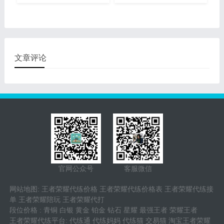
手工上分,高效率打单,超时
手工上分,高效率打单,超时
赔付,欢迎新老客户下单 天
赔付,欢迎新老客户下单 天
梯段位:王者20星 接单数
梯段位:王者20星 接单数
量：8610单 代打胜率：
量：8610单 代打胜率：
75%
75%
文章评论
官网公众号
客服微信
网站地图
:
王者荣耀代练价格
王者荣耀代练价格表
王者荣耀代练接
单
王者荣耀陪玩
王者荣耀代打
段位价格
:
青铜
白银
黄金
铂金
钻石
星耀
最强王者
荣耀王者
王者荣耀代练平台
:
代练通
代练妈妈
代练猫
交易猫
淘宝王者荣耀