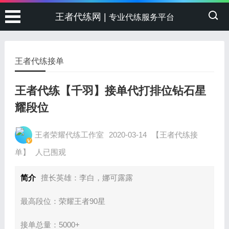
王者代练网 |
专业代练服务平台
王者代练接单
王者代练【千羽】接单代打排位钻石星
耀段位
王者荣耀代练工作室
2020-03-14
【王者代练接
单】
人已围观
简介
擅长英雄：李白，娜可露露
最高段位：荣耀王者90星
接单总量：5000+